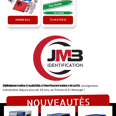
PANNEAUX
TUYAUTERIE
Optimisez votre traçabilité // Renforcez votre sécurité
JMB Identification, votre expert de l’identification & de la consignation
industrielle depuis plus de 30 ans, en France et à l’étranger !
NOUVEAUTÉS