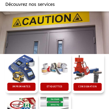
Découvrez nos services
Signalez un danger, une
interdiction, une obligation
IMPRIMANTES
ETIQUETTES
CONSIGNATION