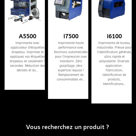
A5500
i7500
i6100
Imprimante avec
Imprimante haute
Imprimante de bureau
applicateur d'étiquettes
performance avec
industrielle. Prévue pour
drapeaux. Imprimez et
fonctions automatisées
l'identification générale,
appliquez vos étiquettes
pour l'impression avec
ultra rapide et
drapeaux en seulement 5
mandarin. Zéro
polyvalente. Diverses
secondes. Réduction des
gaspillage, zéro
application :
déchets et du…
expertise requise !
Fabrication,
Remplacement de
Identification de
consommables en…
produits,
Identifications…
Vous recherchez un produit ?