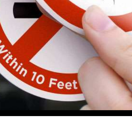
uples & adhésifs