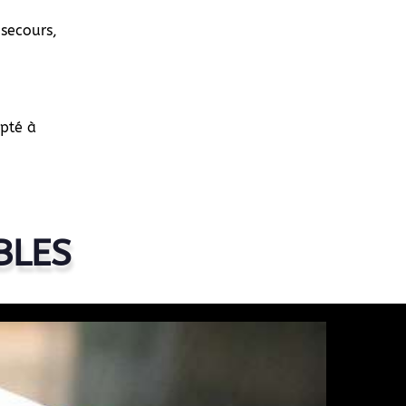
 secours,
apté à
BLES