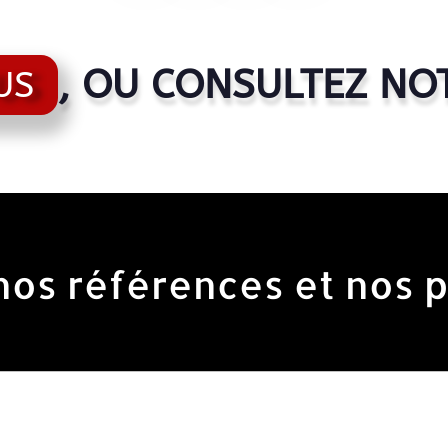
, OU CONSULTEZ NO
US
os références et nos p