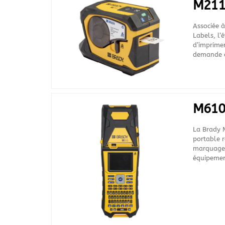
M21
Associée à
Labels, l
d’imprimer
demande af
M61
La Brady 
portable r
marquage p
équipemen