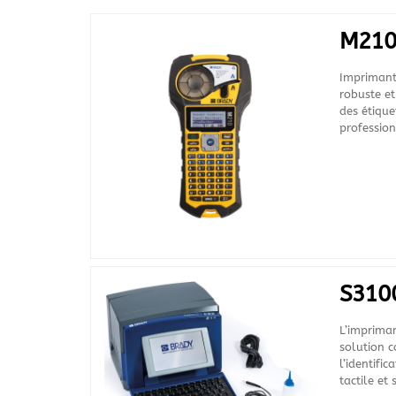
M21
Imprimant
robuste et
des étique
profession
S310
L’imprima
solution c
l’identific
tactile et