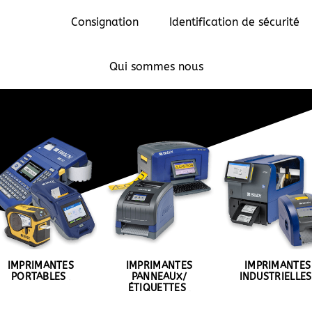
mmables
Consignation
Identification de sécurité
TES, LECTEURS & CON
Qui sommes nous
IMPRIMANTES
IMPRIMANTES
IMPRIMANTES
PORTABLES
PANNEAUX/
INDUSTRIELLE
(9)
ÉTIQUETTES
(6)