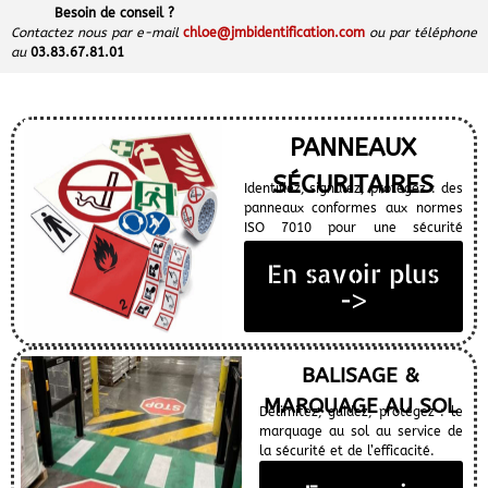
Besoin de conseil ?
Contactez nous par e-mail
chloe@jmbidentification.com
ou par téléphone
au
03.83.67.81.01
PANNEAUX
SÉCURITAIRES
Identifiez, signalez, protégez : des
panneaux conformes aux normes
ISO 7010 pour une sécurité
optimale.
En savoir plus
->
BALISAGE &
MARQUAGE AU SOL
Délimitez, guidez, protégez : le
marquage au sol au service de
la sécurité et de l’efficacité.