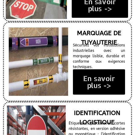
En savoir
plus ->
MARQUAGE DE
TUYAUTERIE
Sécurisez vos installations
industrielles avec un
marquage lisible, durable et
conforme aux exigences
techniques.
En savoir
plus ->
IDENTIFICATION
LOGISTIQUE
Étiquettes, pastilles et cartes
résistantes, en version adhésive
ou magnétique : l’identification