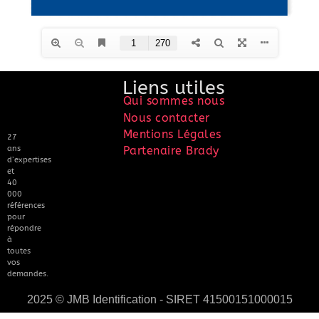
Liens utiles
Qui sommes nous
Nous contacter
Mentions Légales
27
ans
Partenaire Brady
d’expertises
et
40
000
références
pour
répondre
à
toutes
vos
demandes.
2025 © JMB Identification - SIRET 41500151000015