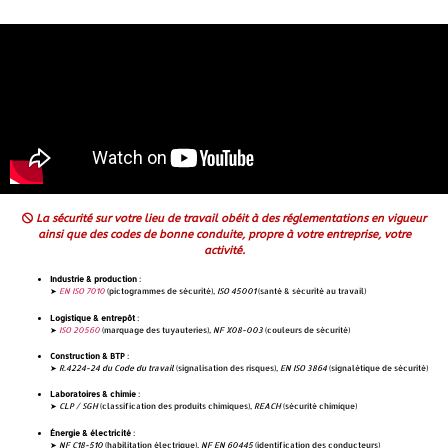
La sécurité sur votre lieu de travail obéit à des réglementations en vigueur
ainsi que des codes de bonne conduite, propre à votre entreprise, votre
activité.
Industrie & production
:
➤
EN ISO 7010
(pictogrammes de sécurité),
ISO 45001
(santé & sécurité au travail)
Logistique & entrepôt
:
➤
ISO 20560
(marquage des tuyauteries),
NF X08-003
(couleurs de sécurité)
Construction & BTP
:
➤
R.4224-24 du Code du travail
(signalisation des risques),
EN ISO 3864
(signalétique de sécurité)
Laboratoires & chimie
:
➤
CLP / SGH
(classification des produits chimiques),
REACH
(sécurité chimique)
Énergie & électricité
:
➤
NF C18-510
(habilitation électrique),
NF EN 60445
(identification des conducteurs)