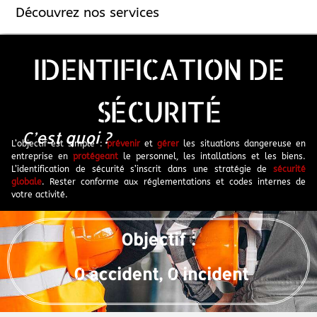
Découvrez nos services
IDENTIFICATION DE
SÉCURITÉ
C’est quoi ?
L’objectif est simple :
prévenir
et
gérer
les situations dangereuse en
entreprise en
protégeant
le personnel, les intallations et les biens.
L’identification de sécurité s’inscrit dans une stratégie de
sécurité
globale
. Rester conforme aux réglementations et codes internes de
votre activité.
Objectif :
0 accident, 0 incident