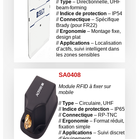
//
Type
– Directionnelle, UHF
beam-forming
//
Indice de protection
– IP54
//
Connectique
– Spécifique
Brady (pour FR22)
//
Ergonomie
– Montage fixe,
design plat
//
Applications
– Localisation
d’actifs, suivi intelligent dans
les zones sensibles
SA0408
Module RFID à fixer sur
mobile
//
Type
– Circulaire, UHF
//
Indice de protection
– IP65
//
Connectique
– RP-TNC
//
Ergonomie
– Format réduit,
fixation simple
//
Applications
– Suivi discret
d’équipements,