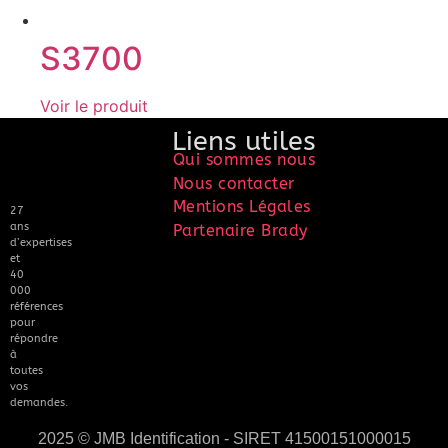
S3700
Voir le produit
Liens utiles
Qui sommes nous
Nous contacter
Mentions Légales
27
ans
Partenaire Brady
d’expertises
et
40
000
références
pour
répondre
à
toutes
vos
demandes.
2025 © JMB Identification - SIRET 41500151000015