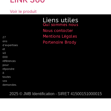
Voir le produit
Liens utiles
Qui sommes nous
Nous contacter
Mentions Légales
27
ans
Partenaire Brady
d’expertises
et
40
000
références
pour
répondre
à
toutes
vos
demandes.
2025 © JMB Identification - SIRET 41500151000015