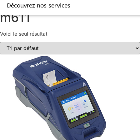
Accueil
/ Produits identifiés “m611”
Découvrez nos services
m611
Voici le seul résultat