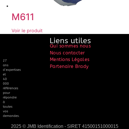
M611
Voir le produit
Liens utiles
Qui sommes nous
Nous contacter
Mentions Légales
27
ans
Partenaire Brady
d’expertises
et
40
000
références
pour
répondre
à
toutes
vos
demandes.
2025 © JMB Identification - SIRET 41500151000015