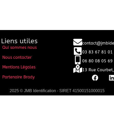
Liens utiles
contact@jmbiden
Qui sommes nous
03 83 67 81 01
Nous contacter
06 80 08 05 69
Mentions Légales
13 Rue Courbet
Partenaire Brady
2025 © JMB Identification - SIRET 41500151000015