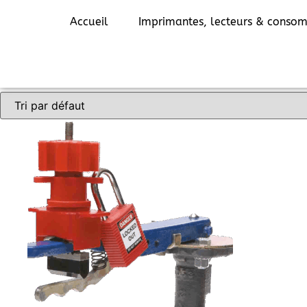
Accueil
/ Produits identifiés “papillon”
Accueil
Imprimantes, lecteurs & conso
papillon
Voici le seul résultat