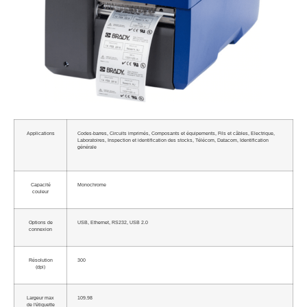
Applications
Codes-barres, Circuits imprimés, Composants et équipements, Fils et câbles, Electrique,
Laboratoires, Inspection et identification des stocks, Télécom, Datacom, Identification
générale
Capacité
Monochrome
couleur
Options de
USB, Ethernet, RS232, USB 2.0
connexion
Résolution
300
(dpi)
Largeur max
109.98
de l'étiquette