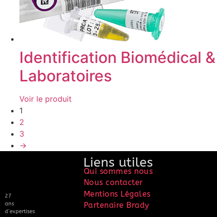
Identification Biomédical &
Laboratoires
Voir le produit
1
2
3
→
Liens utiles
Qui sommes nous
Nous contacter
Mentions Légales
27
ans
Partenaire Brady
d’expertises