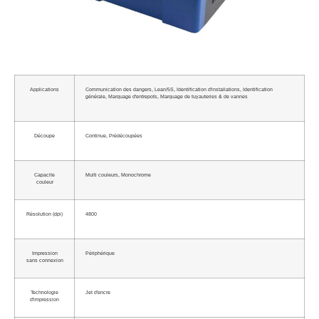
Applications
Communication des dangers, Lean/5S, Identification d'installations, Identification
générale, Marquage d'entrepots, Marquage de tuyauteries & de vannes
Découpe
Continue, Prédécoupées
Capacite
Multi couleurs, Monochrome
couleur
Résolution (dpi)
4800
Impression
Périphérique
sans connexion
Technologie
Jet d'encre
d'impression